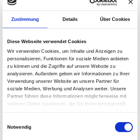
Maße
600 x 420mm (B x H)
Zustimmung
Details
Über Cookies
Status
Diese Webseite verwendet Cookies
verfügbar/lieferbar
Wir verwenden Cookies, um Inhalte und Anzeigen zu
Um den Preis zu sehen und bestellen zu können, müssen Sie
personalisieren, Funktionen für soziale Medien anbieten
registriert und eingeloggt sein.
zu können und die Zugriffe auf unsere Website zu
analysieren. Außerdem geben wir Informationen zu Ihrer
Verwendung unserer Website an unsere Partner für
Sortierung
soziale Medien, Werbung und Analysen weiter. Unsere
Partner führen diese Informationen möglicherweise mit
weiteren Daten zusammen, die Sie ihnen bereitgestellt
Kategorien
haben oder die sie im Rahmen Ihrer Nutzung der Dienste
gesammelt haben.
Einwilligungsauswahl
Alle
(287)
Notwendig
Aktionen & Angebote
(8)