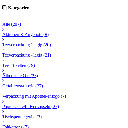
Kategorien
Alle
(287)
Aktionen & Angebote
(8)
Teeverpackung 2lagig
(20)
Teeverpackung 4lagig
(21)
Tee-Etiketten
(79)
Ätherische Öle
(23)
Gefahrensymbole
(27)
Verpackung mit Apothekenlogo
(7)
Papiersäcke/Pulverkapseln
(27)
Tischspendegeräte
(3)
Faltkartons
(7)