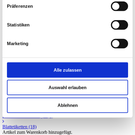
Präferenzen
Teeverpackung 2lagig
(20)
Teeverpackung 4lagig
(21)
Statistiken
Tee-Etiketten
(79)
Ätherische Öle
(23)
Marketing
Gefahrensymbole
(27)
Verpackung mit Apothekenlogo
(7)
Alle zulassen
Papiersäcke/Pulverkapseln
(27)
Tischspendegeräte
(3)
Auswahl erlauben
Faltkartons
(7)
Standardetiketten
(41)
Ablehnen
Drucksachen/Sonstiges
(6)
Blattetiketten
(18)
Artikel zum Warenkorb hinzugefügt.