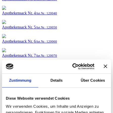
Apothekensack Nr. 4
Art.Nr.: 120040
Apothekensack Nr. 5
Art.Nr.: 120050
Apothekensack Nr. 6
Art.Nr.: 120060
Apothekensack Nr. 7
Art.Nr.: 120070
Apothekensack Nr. 8
Art.Nr.: 120080
Zustimmung
Details
Über Cookies
Apothekensack Nr. 9
Art.Nr.: 120090
Bodensack 0,25kg
Art.Nr.: 018025
Diese Webseite verwendet Cookies
Wir verwenden Cookies, um Inhalte und Anzeigen zu
Bodensack 0,5kg
personalisieren, Funktionen für soziale Medien anbieten
Art.Nr.: 018050