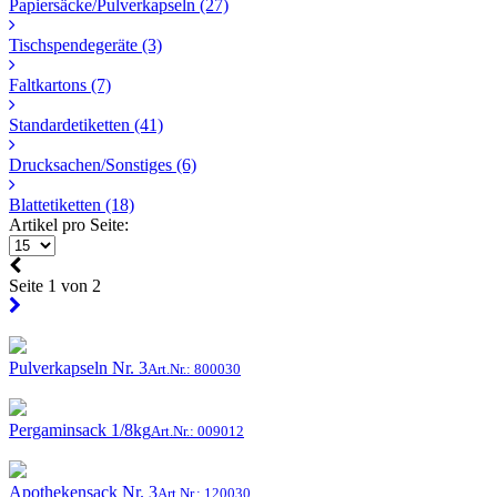
Papiersäcke/Pulverkapseln
(27)
Tischspendegeräte
(3)
Faltkartons
(7)
Standardetiketten
(41)
Drucksachen/Sonstiges
(6)
Blattetiketten
(18)
Artikel pro Seite:
Seite 1 von 2
Pulverkapseln Nr. 3
Art.Nr.: 800030
Pergaminsack 1/8kg
Art.Nr.: 009012
Apothekensack Nr. 3
Art.Nr.: 120030