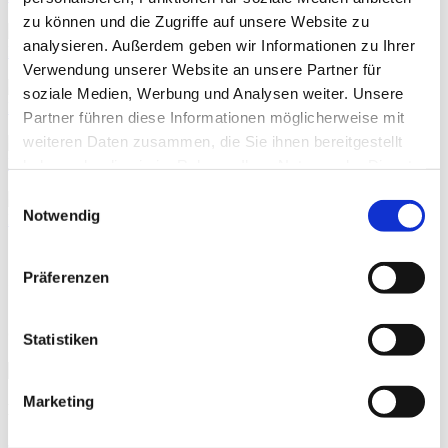
zu können und die Zugriffe auf unsere Website zu
analysieren. Außerdem geben wir Informationen zu Ihrer
Bodensack 1kg
Art.Nr.: 018100
Verwendung unserer Website an unsere Partner für
soziale Medien, Werbung und Analysen weiter. Unsere
Bodensack 2kg
Art.Nr.: 008200
Partner führen diese Informationen möglicherweise mit
weiteren Daten zusammen, die Sie ihnen bereitgestellt
Bodensack 5kg
haben oder die sie im Rahmen Ihrer Nutzung der Dienste
Art.Nr.: 008500
gesammelt haben.
Einwilligungsauswahl
Notwendig
Pulverkapseln Kleinmenge
Art.Nr.: 800530
Seite 1 von 2
Präferenzen
Sortierung
Statistiken
Marketing
Kategorien