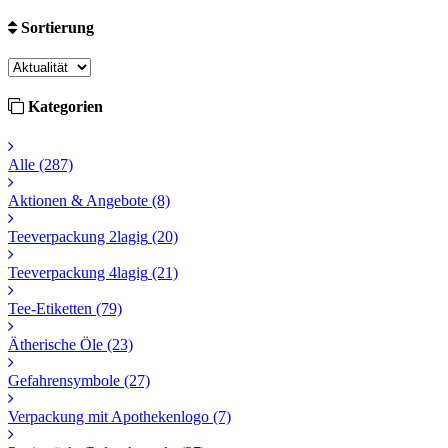
Sortierung
Kategorien
Alle
(287)
Aktionen & Angebote
(8)
Teeverpackung 2lagig
(20)
Teeverpackung 4lagig
(21)
Tee-Etiketten
(79)
Ätherische Öle
(23)
Gefahrensymbole
(27)
Verpackung mit Apothekenlogo
(7)