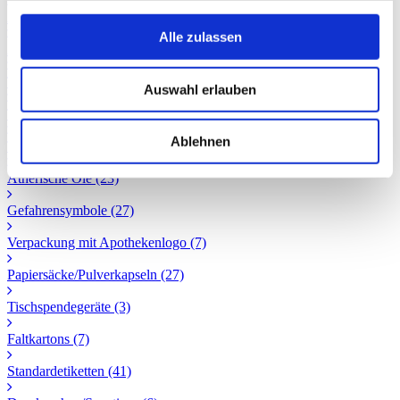
Alle
(287)
Alle zulassen
Aktionen & Angebote
(8)
Teeverpackung 2lagig
(20)
Auswahl erlauben
Teeverpackung 4lagig
(21)
Ablehnen
Tee-Etiketten
(79)
Ätherische Öle
(23)
Gefahrensymbole
(27)
Verpackung mit Apothekenlogo
(7)
Papiersäcke/Pulverkapseln
(27)
Tischspendegeräte
(3)
Faltkartons
(7)
Standardetiketten
(41)