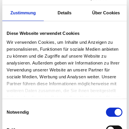
20+10x23+4cm
Zustimmung
Details
Über Cookies
Status
verfügbar/lieferbar
Diese Webseite verwendet Cookies
Um den Preis zu sehen und bestellen zu können, müssen Sie
Wir verwenden Cookies, um Inhalte und Anzeigen zu
registriert und eingeloggt sein.
personalisieren, Funktionen für soziale Medien anbieten
zu können und die Zugriffe auf unsere Website zu
analysieren. Außerdem geben wir Informationen zu Ihrer
Sortierung
Verwendung unserer Website an unsere Partner für
soziale Medien, Werbung und Analysen weiter. Unsere
Partner führen diese Informationen möglicherweise mit
Kategorien
weiteren Daten zusammen, die Sie ihnen bereitgestellt
haben oder die sie im Rahmen Ihrer Nutzung der Dienste
gesammelt haben.
Alle
(287)
Einwilligungsauswahl
Notwendig
Aktionen & Angebote
(8)
Teeverpackung 2lagig
(20)