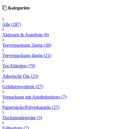
Kategorien
Alle
(287)
Aktionen & Angebote
(8)
Teeverpackung 2lagig
(20)
Teeverpackung 4lagig
(21)
Tee-Etiketten
(79)
Ätherische Öle
(23)
Gefahrensymbole
(27)
Verpackung mit Apothekenlogo
(7)
Papiersäcke/Pulverkapseln
(27)
Tischspendegeräte
(3)
Faltkartons
(7)