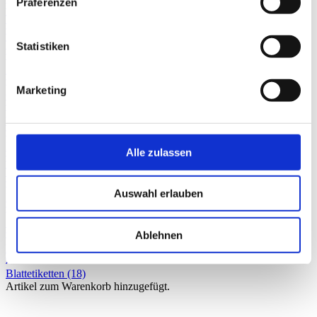
Präferenzen
Teeverpackung 4lagig
(21)
Tee-Etiketten
(79)
Statistiken
Ätherische Öle
(23)
Marketing
Gefahrensymbole
(27)
Verpackung mit Apothekenlogo
(7)
Papiersäcke/Pulverkapseln
(27)
Alle zulassen
Tischspendegeräte
(3)
Auswahl erlauben
Faltkartons
(7)
Standardetiketten
(41)
Ablehnen
Drucksachen/Sonstiges
(6)
Blattetiketten
(18)
Artikel zum Warenkorb hinzugefügt.