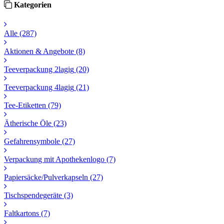
Kategorien
Alle
(287)
Aktionen & Angebote
(8)
Teeverpackung 2lagig
(20)
Teeverpackung 4lagig
(21)
Tee-Etiketten
(79)
Ätherische Öle
(23)
Gefahrensymbole
(27)
Verpackung mit Apothekenlogo
(7)
Papiersäcke/Pulverkapseln
(27)
Tischspendegeräte
(3)
Faltkartons
(7)