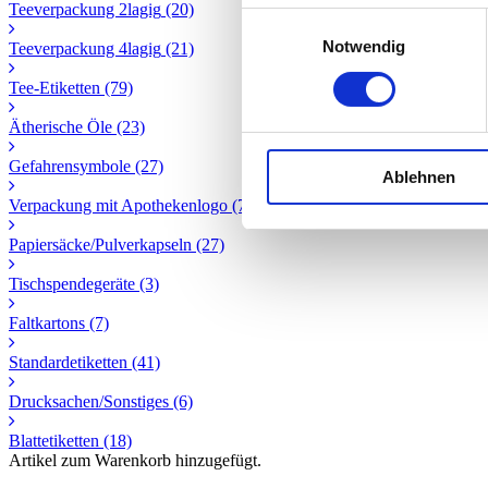
Teeverpackung 2lagig
(20)
Einwilligungsauswahl
Notwendig
Teeverpackung 4lagig
(21)
Tee-Etiketten
(79)
Ätherische Öle
(23)
Gefahrensymbole
(27)
Ablehnen
Verpackung mit Apothekenlogo
(7)
Papiersäcke/Pulverkapseln
(27)
Tischspendegeräte
(3)
Faltkartons
(7)
Standardetiketten
(41)
Drucksachen/Sonstiges
(6)
Blattetiketten
(18)
Artikel zum Warenkorb hinzugefügt.