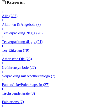
Kategorien
Alle
(287)
Aktionen & Angebote
(8)
Teeverpackung 2lagig
(20)
Teeverpackung 4lagig
(21)
Tee-Etiketten
(79)
Ätherische Öle
(23)
Gefahrensymbole
(27)
Verpackung mit Apothekenlogo
(7)
Papiersäcke/Pulverkapseln
(27)
Tischspendegeräte
(3)
Faltkartons
(7)