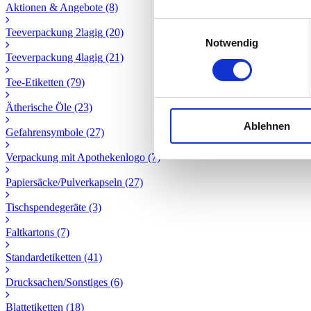
Aktionen & Angebote
(8)
Einwilligungsauswahl
Teeverpackung 2lagig
(20)
Notwendig
Teeverpackung 4lagig
(21)
Tee-Etiketten
(79)
Ätherische Öle
(23)
Ablehnen
Gefahrensymbole
(27)
Verpackung mit Apothekenlogo
(7)
Papiersäcke/Pulverkapseln
(27)
Tischspendegeräte
(3)
Faltkartons
(7)
Standardetiketten
(41)
Drucksachen/Sonstiges
(6)
Blattetiketten
(18)