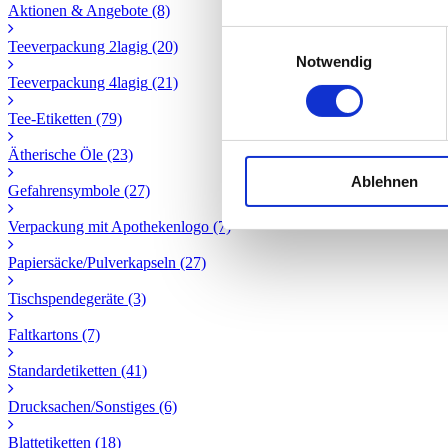
Aktionen & Angebote
(8)
Einwilligungsauswahl
Teeverpackung 2lagig
(20)
Notwendig
Teeverpackung 4lagig
(21)
Tee-Etiketten
(79)
Ätherische Öle
(23)
Ablehnen
Gefahrensymbole
(27)
Verpackung mit Apothekenlogo
(7)
Papiersäcke/Pulverkapseln
(27)
Tischspendegeräte
(3)
Faltkartons
(7)
Standardetiketten
(41)
Drucksachen/Sonstiges
(6)
Blattetiketten
(18)