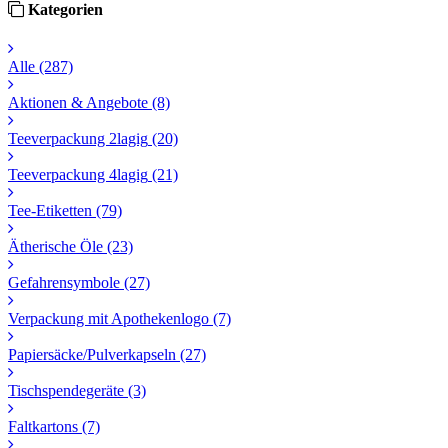
Kategorien
Alle
(287)
Aktionen & Angebote
(8)
Teeverpackung 2lagig
(20)
Teeverpackung 4lagig
(21)
Tee-Etiketten
(79)
Ätherische Öle
(23)
Gefahrensymbole
(27)
Verpackung mit Apothekenlogo
(7)
Papiersäcke/Pulverkapseln
(27)
Tischspendegeräte
(3)
Faltkartons
(7)