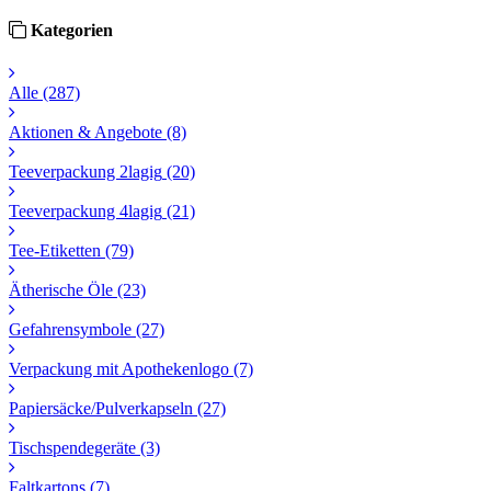
Kategorien
Alle
(287)
Aktionen & Angebote
(8)
Teeverpackung 2lagig
(20)
Teeverpackung 4lagig
(21)
Tee-Etiketten
(79)
Ätherische Öle
(23)
Gefahrensymbole
(27)
Verpackung mit Apothekenlogo
(7)
Papiersäcke/Pulverkapseln
(27)
Tischspendegeräte
(3)
Faltkartons
(7)