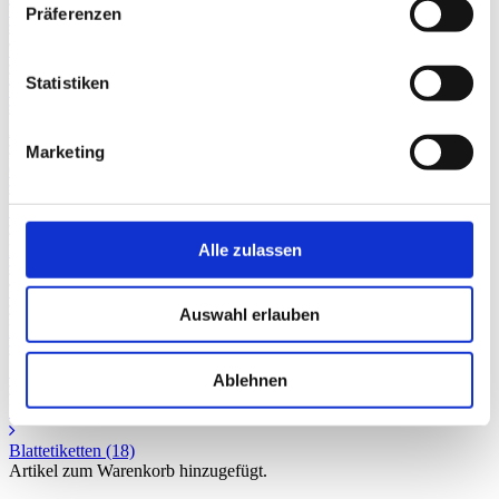
Teeverpackung 2lagig
(20)
Präferenzen
Teeverpackung 4lagig
(21)
Statistiken
Tee-Etiketten
(79)
Ätherische Öle
(23)
Marketing
Gefahrensymbole
(27)
Verpackung mit Apothekenlogo
(7)
Alle zulassen
Papiersäcke/Pulverkapseln
(27)
Tischspendegeräte
(3)
Auswahl erlauben
Faltkartons
(7)
Standardetiketten
(41)
Ablehnen
Drucksachen/Sonstiges
(6)
Blattetiketten
(18)
Artikel zum Warenkorb hinzugefügt.