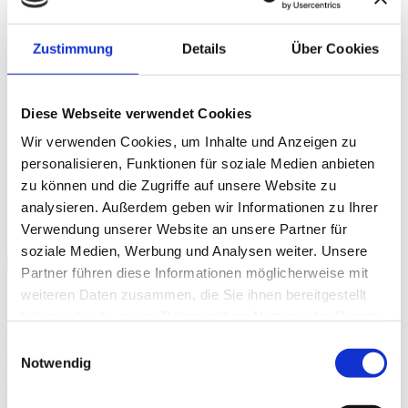
Maße
65 x 34mm (B x H)
Zustimmung
Details
Über Cookies
Status
verfügbar/lieferbar
Diese Webseite verwendet Cookies
Wir verwenden Cookies, um Inhalte und Anzeigen zu
Um den Preis zu sehen und bestellen zu können, müssen Sie
registriert und eingeloggt sein.
personalisieren, Funktionen für soziale Medien anbieten
zu können und die Zugriffe auf unsere Website zu
analysieren. Außerdem geben wir Informationen zu Ihrer
Sortierung
Verwendung unserer Website an unsere Partner für
soziale Medien, Werbung und Analysen weiter. Unsere
Partner führen diese Informationen möglicherweise mit
weiteren Daten zusammen, die Sie ihnen bereitgestellt
Kategorien
haben oder die sie im Rahmen Ihrer Nutzung der Dienste
gesammelt haben.
Einwilligungsauswahl
Alle
(287)
Notwendig
Aktionen & Angebote
(8)